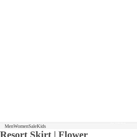
SWIMW
EAR
SOLID
SWIMW
EAR
CLASSI
CS
SWIMW
EAR
T-
SHIRTS
SHIRTS
Men
Women
Sale
Kids
Resort Skirt | Flower
SHORTS