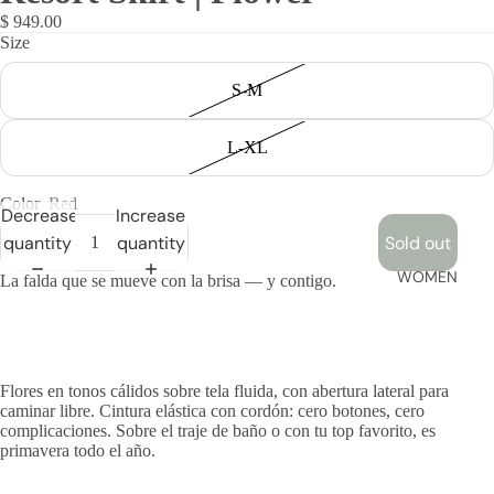
AND
$ 949.00
Size
TROUSE
RS
S-M
L-XL
Color
Red
Decrease
Increase
quantity
quantity
Sold out
WOMEN
La falda que se mueve con la brisa — y contigo.
Flores en tonos cálidos sobre tela fluida, con abertura lateral para
caminar libre. Cintura elástica con cordón: cero botones, cero
complicaciones. Sobre el traje de baño o con tu top favorito, es
primavera todo el año.