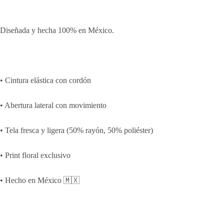
Diseñada y hecha 100% en México.
EASY
• Cintura elástica con cordón
PANTS
BEACH
• Abertura lateral con movimiento
DRESS
• Tela fresca y ligera (50% rayón, 50% poliéster)
COVER
UPS
• Print floral exclusivo
• Hecho en México 🇲🇽