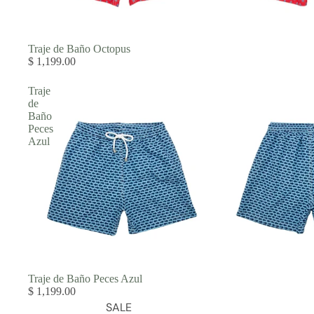
COVER UPS
Traje de Baño Octopus
$ 1,199.00
Traje
de
Baño
Peces
Azul
Sold out
Traje de Baño Peces Azul
$ 1,199.00
SALE