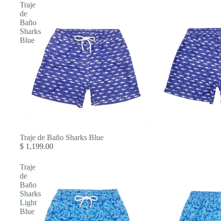
Traje
de
Baño
Sharks
Blue
Traje de Baño Sharks Blue
$ 1,199.00
Traje
de
Baño
Sharks
Light
Blue