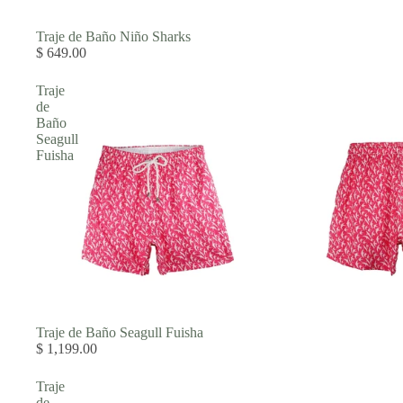
Traje de Baño Niño Sharks
$ 649.00
SWIMWEAR
Traje
de
Baño
Seagull
Fuisha
Traje de Baño Seagull Fuisha
$ 1,199.00
Traje
de