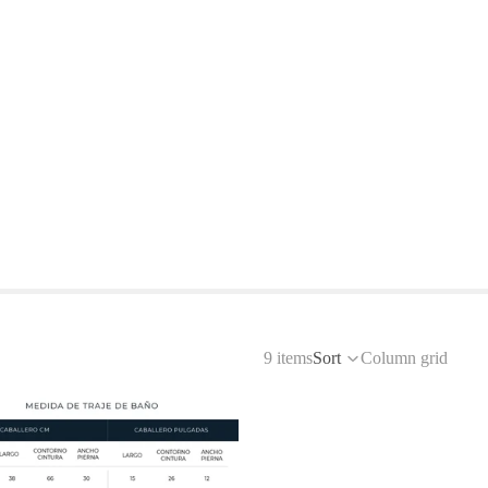
9 items
Sort
Column grid