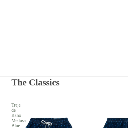
SWIMWEAR
SOLID SWIMWEAR
CLASSICS SWIMWEAR
T-SHIRTS
SHIRTS
SHORTS AND
TROUSERS
The Classics
Traje
de
Baño
Medusa
Blue